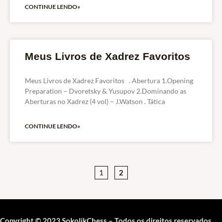
CONTINUE LENDO»
Meus Livros de Xadrez Favoritos
Meus Livros de Xadrez Favoritos . Abertura 1.Opening
Preparation – Dvoretsky & Yusupov 2.Dominando as
Aberturas no Xadrez (4 vol) – J.Watson . Tática
CONTINUE LENDO»
1
2
Copyright © 2023 SokolikChess – Todos os direitos reservados