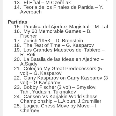
13. El Final – M.Czerniak
14. Teoria de los Finales de Partida – Y.
Averbach
Partidas
15. Practica del Ajedrez Magistral – M. Tal
16. My 60 Memorable Games – B.
Fischer
17. Zurich 1953 – D. Bronstein
18. The Test of Time – G. Kasparov
19. Los Grandes Maestros del Tablero –
R. Reti
20. La Batalla de las Ideas en Ajedrez –
A.Saidy
21. Coleção My Great Predecessors (5
vol) – G. Kasparov
22. Garry Kasparov on Garry Kasparov (3
vol) – G.Kasparov
23. Bobby Fischer (3 vol) – Smyslov,
Tahl, Yudasin, Tukmakov
24. Carlsen Vs Karjakin World Chess
Championship – L.Alburt, J.Crumiller
25. Logical Chess Move by Move – I.
Chernev