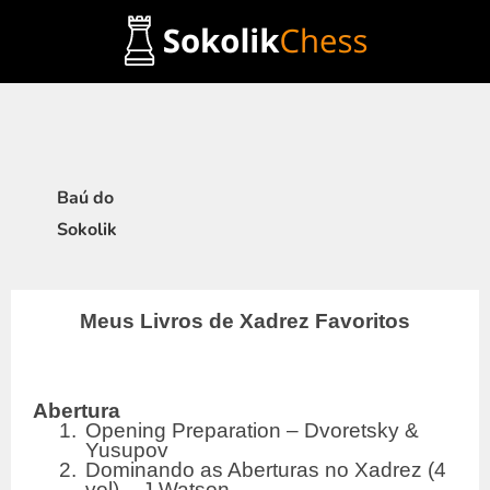
Ir
para
o
conteúdo
Baú do
Sokolik
Meus Livros de Xadrez Favoritos
Abertura
1.
Opening Preparation – Dvoretsky &
Yusupov
2.
Dominando as Aberturas no Xadrez (4
vol) – J.Watson